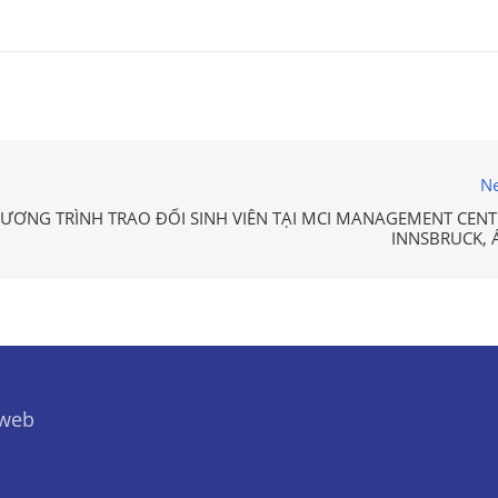
Ne
ƠNG TRÌNH TRAO ĐỔI SINH VIÊN TẠI MCI MANAGEMENT CENT
INNSBRUCK, 
 web