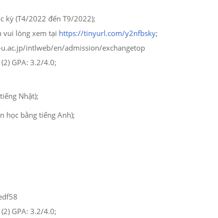
c kỳ (T4/2022 đến T9/2022);
 vui lòng xem tại
https://tinyurl.com/y2nfbsky
;
-u.ac.jp/intlweb/en/admission/exchangetop
(2) GPA: 3.2/4.0;
tiếng Nhật);
ọn học bằng tiếng Anh);
7edf58
(2) GPA: 3.2/4.0;