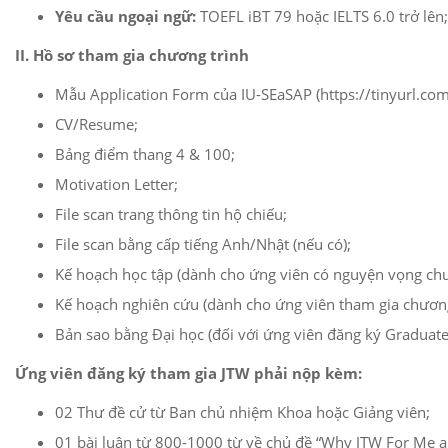
Yêu cầu ngoại ngữ:
TOEFL iBT 79 hoặc IELTS 6.0 trở lên;
II. Hồ sơ tham gia chương trình
Mẫu Application Form của IU-SEaSAP (https://tinyurl.co
CV/Resume;
Bảng điểm thang 4 & 100;
Motivation Letter;
File scan trang thông tin hộ chiếu;
File scan bằng cấp tiếng Anh/Nhật (nếu có);
Kế hoạch học tập (dành cho ứng viên có nguyện vọng chuy
Kế hoạch nghiên cứu (dành cho ứng viên tham gia chươn
Bản sao bằng Đại học (đối với ứng viên đăng ký Graduate
Ứng viên đăng ký tham gia JTW phải nộp kèm:
02 Thư đề cử từ Ban chủ nhiệm Khoa hoặc Giảng viên;
01 bài luận từ 800-1000 từ về chủ đề “Why JTW For Me 