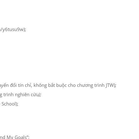
m/y6tusu9w);
ển đổi tín chỉ, không bắt buộc cho chương trình JTW)
;
g trình nghiên cứu
);
 School);
and My Goals”;