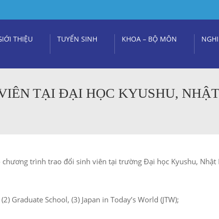
GIỚI THIỆU
TUYỂN SINH
KHOA – BỘ MÔN
NGHI
VIÊN TẠI ĐẠI HỌC KYUSHU, NHẬ
hương trình trao đổi sinh viên tại trường Đại học Kyushu, Nhật
(2) Graduate School, (3) Japan in Today’s World (JTW);