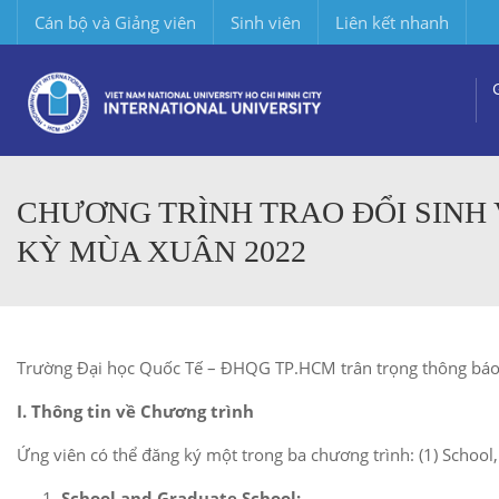
Cán bộ và Giảng viên
Sinh viên
Liên kết nhanh
CHƯƠNG TRÌNH TRAO ĐỔI SINH 
KỲ MÙA XUÂN 2022
Trường Đại học Quốc Tế – ĐHQG TP.HCM trân trọng thông báo c
I. Thông tin về Chương trình
Ứng viên có thể đăng ký một trong ba chương trình: (1) School, 
School and Graduate School: