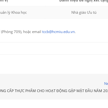
n vị
Danh hiệu đề nghị xét tặn
uản lý Khoa học
Nhà giáo Ưu tú
ế (Phòng 709), hoặc email
tccb@hcmiu.edu.vn
.
Ne
UNG CẤP THỰC PHẨM CHO HOẠT ĐỘNG GẶP MẶT ĐẦU NĂM 20