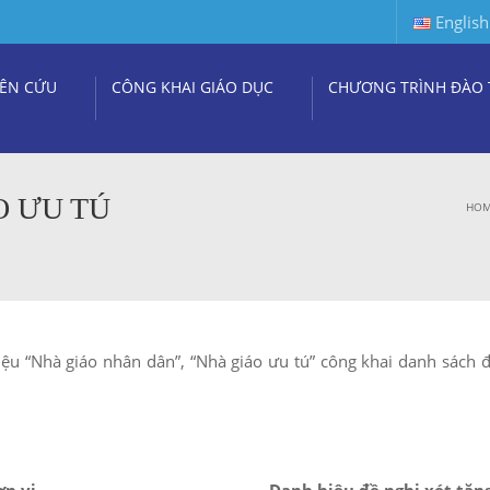
English
ÊN CỨU
CÔNG KHAI GIÁO DỤC
CHƯƠNG TRÌNH ĐÀO 
O ƯU TÚ
HO
iệu “Nhà giáo nhân dân”, “Nhà giáo ưu tú” công khai danh sách 