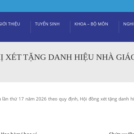
GIỚI THIỆU
TUYỂN SINH
KHOA – BỘ MÔN
NGHI
Ị XÉT TẶNG DANH HIỆU NHÀ GIÁ
tú lần thứ 17 năm 2026 theo quy định, Hội đồng xét tặng danh h