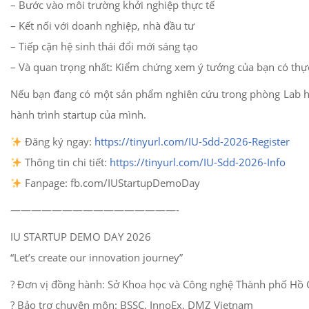
– Bước vào môi trường khởi nghiệp thực tế
– Kết nối với doanh nghiệp, nhà đầu tư
– Tiếp cận hệ sinh thái đổi mới sáng tạo
– Và quan trọng nhất: Kiểm chứng xem ý tưởng của bạn có thự
Nếu bạn đang có một sản phẩm nghiên cứu trong phòng Lab hoặ
hành trình startup của mình.
Đăng ký ngay:
https://tinyurl.com/IU-Sdd-2026-Register
Thông tin chi tiết:
https://tinyurl.com/IU-Sdd-2026-Info
Fanpage: fb.com/IUStartupDemoDay
————————————————-
IU STARTUP DEMO DAY 2026
“Let’s create our innovation journey”
? Đơn vị đồng hành: Sở Khoa học và Công nghệ Thành phố Hồ C
? Bảo trợ chuyên môn: BSSC, InnoEx, DMZ Vietnam