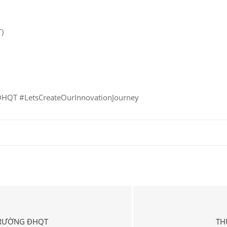
)
HQT #LetsCreateOurInnovationJourney
TRƯỜNG ĐHQT
TH