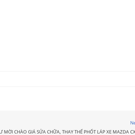
Ne
Ư MỜI CHÀO GIÁ SỬA CHỮA, THAY THẾ PHỐT LÁP XE MAZDA CX