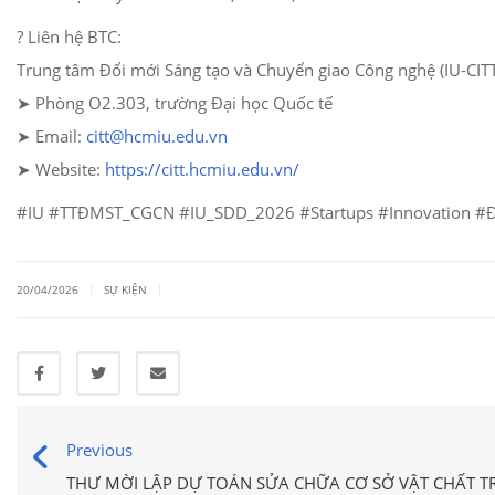
? Liên hệ BTC:
Trung tâm Đổi mới Sáng tạo và Chuyển giao Công nghệ (IU-CITT
➤ Phòng O2.303, trường Đại học Quốc tế
➤ Email
:
citt@hcmiu.edu.vn
➤ Website:
https://citt.hcmiu.edu.vn/
#IU #TTĐMST_CGCN #IU_SDD_2026 #Startups #Innovation #Đ
|
|
20/04/2026
SỰ KIỆN
Previous
THƯ MỜI LẬP DỰ TOÁN SỬA CHỮA CƠ SỞ VẬT CHẤT 