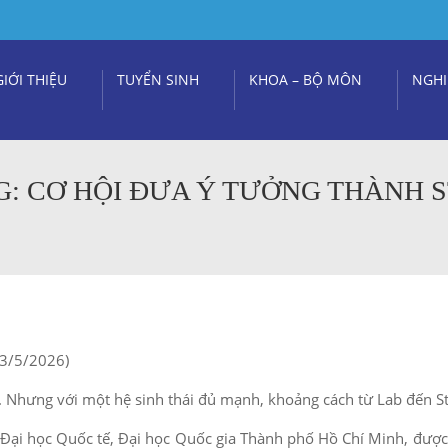
GIỚI THIỆU
TUYỂN SINH
KHOA – BỘ MÔN
NGHI
G: CƠ HỘI ĐƯA Ý TƯỞNG THÀNH 
03/5/2026)
g. Nhưng với một hệ sinh thái đủ mạnh, khoảng cách từ Lab đến S
Đại học Quốc tế, Đại học Quốc gia Thành phố Hồ Chí Minh, được th