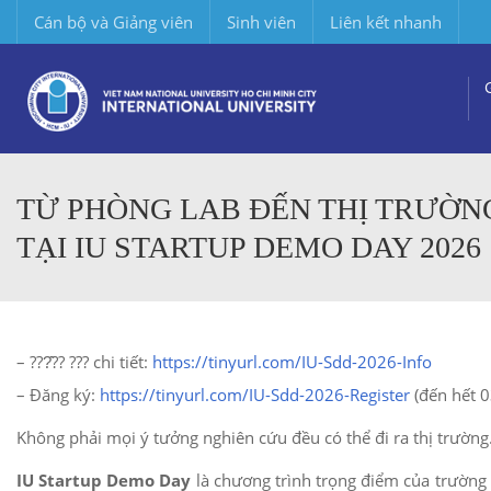
Cán bộ và Giảng viên
Sinh viên
Liên kết nhanh
TỪ PHÒNG LAB ĐẾN THỊ TRƯỜN
TẠI IU STARTUP DEMO DAY 2026
– ???̂?? ??? chi tiết:
https://tinyurl.com/IU-Sdd-2026-Info
– Đăng ký:
https://tinyurl.com/IU-Sdd-2026-Register
(đến hết 
Không phải mọi ý tưởng nghiên cứu đều có thể đi ra thị trườn
IU Startup Demo Day
là chương trình trọng điểm của trường 