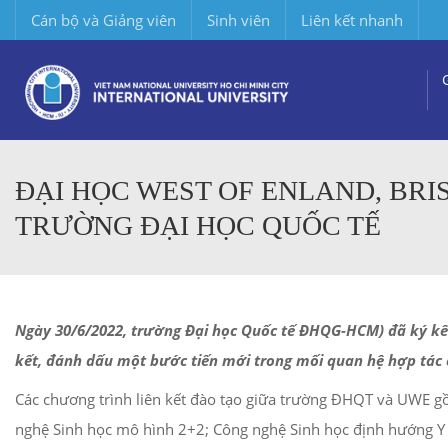
Cán bộ và Giảng viên
Sinh viên
Liên kết nhanh
ĐẠI HỌC WEST OF ENLAND, BRI
TRƯỜNG ĐẠI HỌC QUỐC TẾ
Ngày 30/6/2022, trường Đại học Quốc tế ĐHQG-HCM) đã ký kết 
kết, đánh dấu một bước tiến mới trong mối quan hệ hợp tác
Các chương trình liên kết đào tạo giữa trường ĐHQT và UWE 
nghệ Sinh học mô hình 2+2; Công nghệ Sinh học định hướng Y 