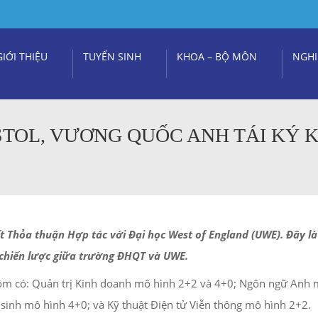
GIỚI THIỆU
TUYỂN SINH
KHOA – BỘ MÔN
NGHI
STOL, VƯƠNG QUỐC ANH TÁI KÝ 
Thỏa thuận Hợp tác với Đại học West of England (UWE). Đây là 
 chiến lược giữa trường ĐHQT và UWE.
gồm có: Quản trị Kinh doanh mô hình 2+2 và 4+0; Ngôn ngữ Anh 
sinh mô hình 4+0; và Kỹ thuật Điện tử Viễn thông mô hình 2+2.