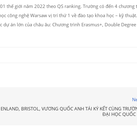
1 thế giới năm 2022 theo QS ranking. Trường có đến 4 chương t
học công nghệ Warsaw vị trí thứ 1 về đào tạo khoa học – kỹ thuật
các dự án lớn của châu âu: Chương trình Erasmus+, Double Degree
Ne
 ENLAND, BRISTOL, VƯƠNG QUỐC ANH TÁI KÝ KẾT CÙNG TRƯỜ
ĐẠI HỌC QUỐC 