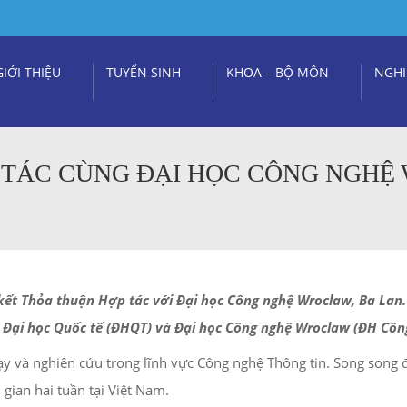
GIỚI THIỆU
TUYỂN SINH
KHOA – BỘ MÔN
NGHI
 TÁC CÙNG ĐẠI HỌC CÔNG NGHỆ
ết Thỏa thuận Hợp tác với Đại học Công nghệ Wroclaw, Ba Lan. 
 Đại học Quốc tế (ĐHQT) và Đại học Công nghệ Wroclaw (ĐH Côn
ạy và nghiên cứu trong lĩnh vực Công nghệ Thông tin. Song song đó
 gian hai tuần tại Việt Nam.