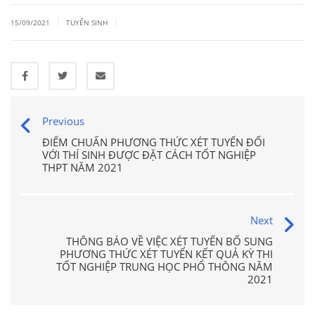
|
|
15/09/2021
TUYỂN SINH
Previous
ĐIỂM CHUẨN PHƯƠNG THỨC XÉT TUYỂN ĐỐI
VỚI THÍ SINH ĐƯỢC ĐẶT CÁCH TỐT NGHIỆP
THPT NĂM 2021
Next
THÔNG BÁO VỀ VIỆC XÉT TUYỂN BỔ SUNG
PHƯƠNG THỨC XÉT TUYỂN KẾT QUẢ KỲ THI
TỐT NGHIỆP TRUNG HỌC PHỔ THÔNG NĂM
2021