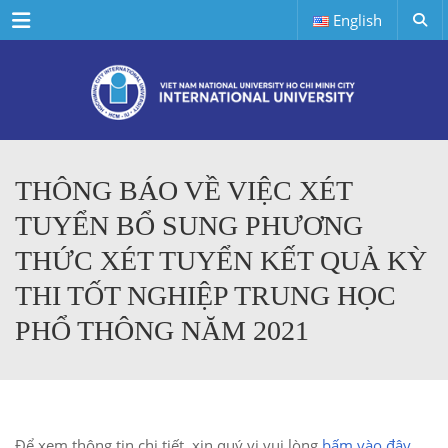
Menu
English
THÔNG BÁO VỀ VIỆC XÉT
TUYỂN BỔ SUNG PHƯƠNG
THỨC XÉT TUYỂN KẾT QUẢ KỲ
THI TỐT NGHIỆP TRUNG HỌC
PHỔ THÔNG NĂM 2021
Để xem thông tin chi tiết, xin quý vị vui lòng
bấm vào đây