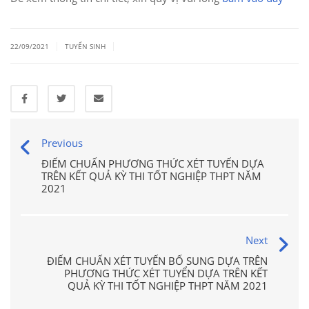
|
|
22/09/2021
TUYỂN SINH
Previous
ĐIỂM CHUẨN PHƯƠNG THỨC XÉT TUYỂN DỰA
TRÊN KẾT QUẢ KỲ THI TỐT NGHIỆP THPT NĂM
2021
Next
ĐIỂM CHUẨN XÉT TUYỂN BỔ SUNG DỰA TRÊN
PHƯƠNG THỨC XÉT TUYỂN DỰA TRÊN KẾT
QUẢ KỲ THI TỐT NGHIỆP THPT NĂM 2021