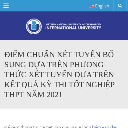
Menu
English
ĐIỂM CHUẨN XÉT TUYỂN BỔ
SUNG DỰA TRÊN PHƯƠNG
THỨC XÉT TUYỂN DỰA TRÊN
KẾT QUẢ KỲ THI TỐT NGHIỆP
THPT NĂM 2021
Để xem thông tin chi tiết, xin quý vị vui lòng
bấm vào đây