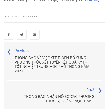
|
|
05/10/2021
TUYỂN SINH
Previous
THÔNG BÁO VỀ VIỆC XÉT TUYỂN BỔ SUNG
PHƯƠNG THỨC XÉT TUYỂN KẾT QUẢ KỲ THI
TỐT NGHIỆP TRUNG HỌC PHỔ THÔNG NĂM
2021
Next
THÔNG BÁO NHẬN HỒ SƠ CÁC PHƯƠNG
THỨC TẠI CƠ SỞ NỘI THÀNH