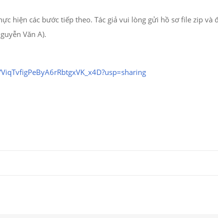
ực hiện các bước tiếp theo.
Tác giả vui lòng gửi hồ sơ file zip và 
_Nguyễn Văn A).
XYViqTvfigPeByA6rRbtgxVK_x4D?usp=sharing