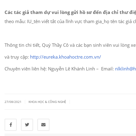
Các tác giả tham dự vui lòng gửi hồ sơ đến địa chỉ thư điê
theo mẫu: IU_tên viết tắt của lĩnh vực tham gia_họ tên tác gi
Thông tin chi tiết, Quý Thầy Cô và các bạn sinh viên vui lòng x
và truy cập:
http://eureka.khoahoctre.com.vn/
Chuyên viên liên hệ: Nguyễn Lê Khánh Linh – Email:
nlklinh@
|
|
27/08/2021
KHOA HỌC & CÔNG NGHỆ