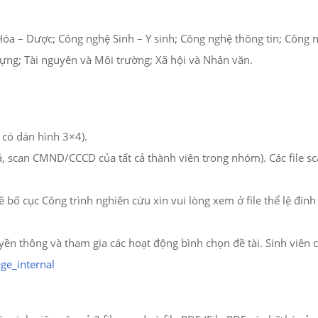
Hóa – Dược; Công nghệ Sinh – Y sinh; Công nghệ thông tin; Công 
ựng; Tài nguyên và Môi trường; Xã hội và Nhân văn.
 có dán hình 3×4).
 scan CMND/CCCD của tất cả thành viên trong nhóm). Các file sc
 bố cục Công trình nghiên cứu xin vui lòng xem ở file thể lệ đính
ền thông và tham gia các hoạt động bình chọn đề tài. Sinh viên co
ge_internal