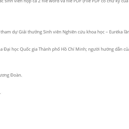
c sinh viên nộp cả 2 file word và file PDF (File PDF có chữ ký của ta
n tham dự Giải thưởng Sinh viên Nghiên cứu khoa học – Euréka lầ
n của Đại học Quốc gia Thành phố Hồ Chí Minh; người hướng dẫn củ
 ương Đoàn.
.