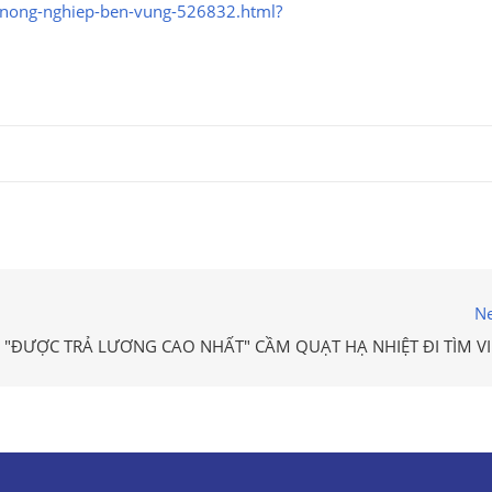
en-nong-nghiep-ben-vung-526832.html?
Ne
 "ĐƯỢC TRẢ LƯƠNG CAO NHẤT" CẦM QUẠT HẠ NHIỆT ĐI TÌM VI