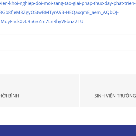
-vien-khoi-nghiep-doi-moi-sang-tao-giai-phap-thuc-day-phat-tri
5p3Gb8fjeM8ZgyOStwBMTyrA93-HEQaxqmE_aem_AQbOJ-
lMMdyFnck0v09563Zm7LnRhyVEbn221U
HỜI BÌNH
SINH VIÊN TRƯỜNG