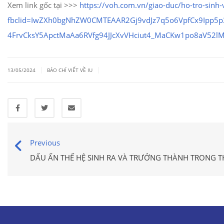
Xem link gốc tại >>>
https://voh.com.vn/giao-duc/ho-tro-sinh
fbclid=IwZXh0bgNhZW0CMTEAAR2Gj9vdJz7q5o6VpfCx9Ipp
4FrvCksY5ApctMaAa6RVfg94JJcXvVHciut4_MaCKw1po8aV52
|
|
13/05/2024
BÁO CHÍ VIẾT VỀ IU
Previous
DẤU ẤN THẾ HỆ SINH RA VÀ TRƯỞNG THÀNH TRONG T