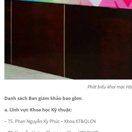
Phát biểu khai mạc Hộ
Danh sách Ban giám khảo bao gồm:
a. Lĩnh vực Khoa học Kỹ thuật:
– TS. Phan Nguyễn Kỳ Phúc – Khoa KT&QLCN