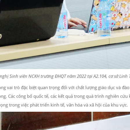
nghị Sinh viên NCKH trường ĐHQT năm 2022 tại A2.104, cơ sở Linh
ng vai trò đặc biệt quan trọng đối với chất lượng giáo dục và đ
g. Các công bố quốc tế, các kết quả trong quá trình nghiên cứu
ng trong việc phát triển kinh tế, văn hóa và xã hội của khu vực.