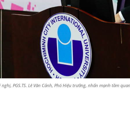
i nghị, PGS.TS. Lê Văn Cảnh, Phó Hiệu trưởng, nhấn mạnh tầm quan 