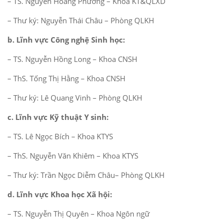
– TS. Nguyễn Hoàng Phương – Khoa KT&QLXD
– Thư ký: Nguyễn Thái Châu – Phòng QLKH
b. Lĩnh vực Công nghệ Sinh học:
– TS. Nguyễn Hồng Long – Khoa CNSH
– ThS. Tống Thị Hằng – Khoa CNSH
– Thư ký: Lê Quang Vinh – Phòng QLKH
c. Lĩnh vực Kỹ thuật Y sinh:
– TS. Lê Ngọc Bích – Khoa KTYS
– ThS. Nguyễn Văn Khiêm – Khoa KTYS
– Thư ký: Trần Ngọc Diễm Châu– Phòng QLKH
d. Lĩnh vực Khoa học Xã hội:
– TS. Nguyễn Thị Quyên – Khoa Ngôn ngữ