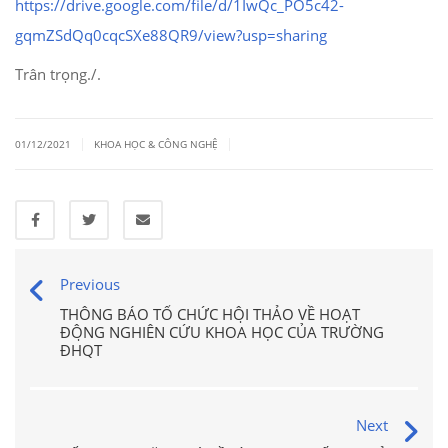
https://drive.google.com/file/d/1IwQc_PO5c42-
gqmZSdQq0cqcSXe88QR9/view?usp=sharing
Trân trọng./.
|
|
01/12/2021
KHOA HỌC & CÔNG NGHỆ
Previous
THÔNG BÁO TỔ CHỨC HỘI THẢO VỀ HOẠT
ĐỘNG NGHIÊN CỨU KHOA HỌC CỦA TRƯỜNG
ĐHQT
Next