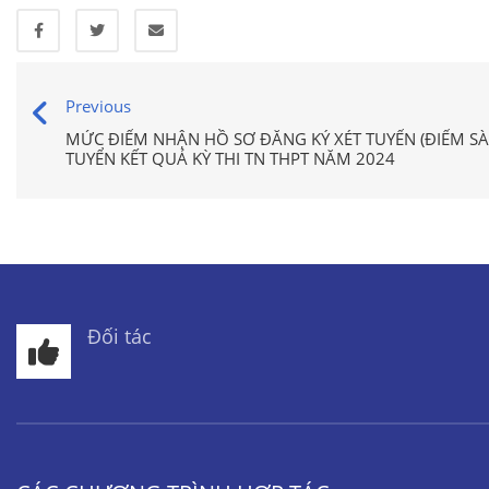
Previous
MỨC ĐIỂM NHẬN HỒ SƠ ĐĂNG KÝ XÉT TUYỂN (ĐIỂM S
TUYỂN KẾT QUẢ KỲ THI TN THPT NĂM 2024
Đối tác