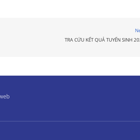
Ne
TRA CỨU KẾT QUẢ TUYỂN SINH 20
 web