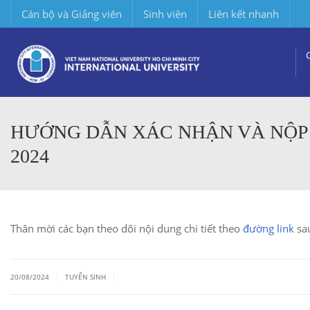
Cán bộ và Giảng viên
Sinh viên
Liên kết nhanh
HƯỚNG DẪN XÁC NHẬN VÀ NỘP 
2024
Thân mời các bạn theo dõi nội dung chi tiết theo
đường link
sa
|
|
20/08/2024
TUYỂN SINH