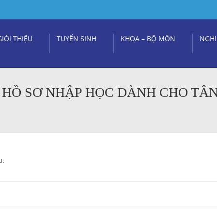
GIỚI THIỆU
TUYỂN SINH
KHOA – BỘ MÔN
NGHI
HỒ SƠ NHẬP HỌC DÀNH CHO TÂN
u.