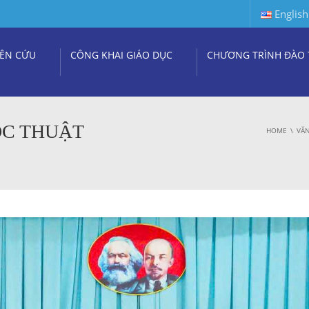
English
ÊN CỨU
CÔNG KHAI GIÁO DỤC
CHƯƠNG TRÌNH ĐÀO 
ỌC THUẬT
HOME
VĂN