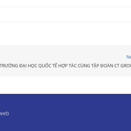
Ne
TRƯỜNG ĐẠI HỌC QUỐC TẾ HỢP TÁC CÙNG TẬP ĐOÀN CT GRO
 web