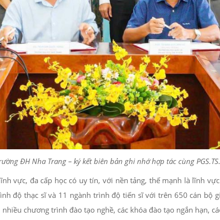
ường ĐH Nha Trang – ký kết biên bản ghi nhớ hợp tác cùng PGS.TS
ĩnh vực, đa cấp học có uy tín, với nền tảng, thế mạnh là lĩnh 
h độ thạc sĩ và 11 ngành trình độ tiến sĩ với trên 650 cán bộ g
n nhiều chương trình đào tạo nghề, các khóa đào tạo ngắn hạn, c