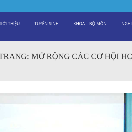
GIỚI THIỆU
TUYỂN SINH
KHOA – BỘ MÔN
NGHI
TRANG: MỞ RỘNG CÁC CƠ HỘI H