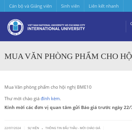
Cán bộ và Giảng viên
Sinh viên
Liên kết nhanh
MUA VĂN PHÒNG PHẨM CHO HỘI
Mua Văn phòng phẩm cho hội nghị BME10
Thư mời chào giá
đính kèm
.
Kính mời các đơn vị quan tâm gửi Báo giá trước ngày 22/
.
|
|
22/07/2024
SỰ KIỆN
THÔNG TIN ĐẤU THẦU - MỜI CHÀO GIÁ