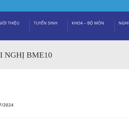
GIỚI THIỆU
TUYỂN SINH
KHOA – BỘ MÔN
NGHI
 NGHỊ BME10
7/2024