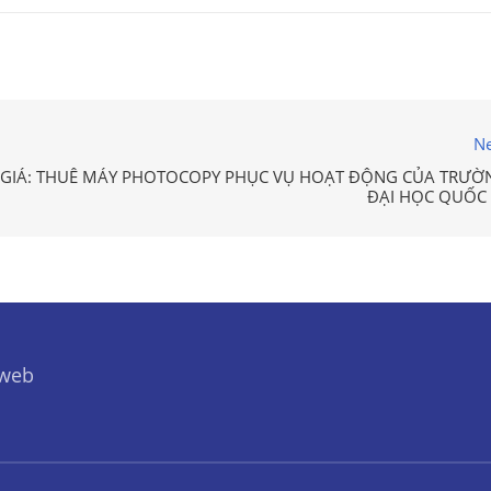
Ne
 GIÁ: THUÊ MÁY PHOTOCOPY PHỤC VỤ HOẠT ĐỘNG CỦA TRƯỜ
ĐẠI HỌC QUỐC 
 web