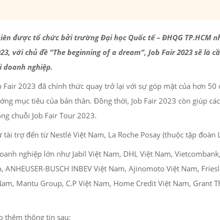
g niên được tổ chức bởi trường Đại học Quốc tế – ĐHQG TP.HCM 
3, với chủ đề “The beginning of a dream”, Job Fair 2023 sẽ
là c
ới doanh nghiệp.
 Fair 2023 đã chính thức quay trở lại với sự góp mặt của hơn 50
ướng mục tiêu của bản thân. Đồng thời, Job Fair 2023 còn giúp c
ong chuỗi Job Fair Tour 2023.
 tài trợ đến từ Nestlé Việt Nam, La Roche Posay (thuộc tập đoàn 
oanh nghiệp lớn như Jabil Việt Nam, DHL Việt Nam, Vietcombank,
p, ANHEUSER-BUSCH INBEV Việt Nam, Ajinomoto Việt Nam, Friesla
Nam, Mantu Group, C.P Việt Nam, Home Credit Việt Nam, Grant T
 thêm thông tin sau: