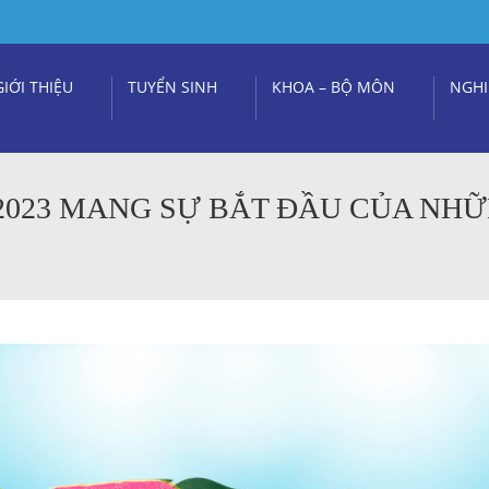
GIỚI THIỆU
TUYỂN SINH
KHOA – BỘ MÔN
NGHI
R 2023 MANG SỰ BẮT ĐẦU CỦA NH