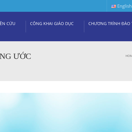
English
ÊN CỨU
CÔNG KHAI GIÁO DỤC
CHƯƠNG TRÌNH ĐÀO 
ỮNG ƯỚC
HO