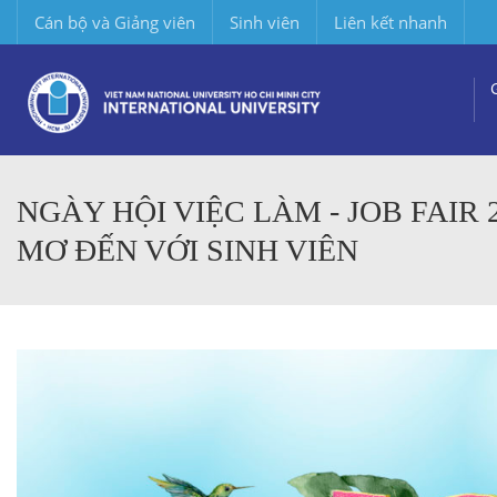
Cán bộ và Giảng viên
Sinh viên
Liên kết nhanh
NGÀY HỘI VIỆC LÀM - JOB FAI
MƠ ĐẾN VỚI SINH VIÊN