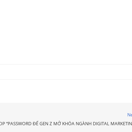
Ne
P “PASSWORD ĐỂ GEN Z MỞ KHÓA NGÀNH DIGITAL MARKETIN