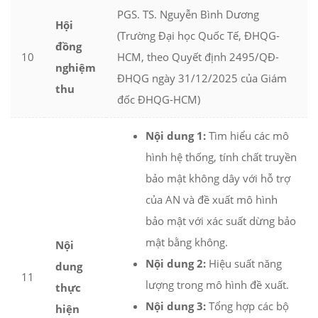
PGS. TS. Nguyễn Bình Dương
Hội
(Trường Đại học Quốc Tế, ĐHQG-
đồng
10
HCM, theo Quyết định 2495/QĐ-
nghiệm
ĐHQG ngày 31/12/2025 của Giám
thu
đốc ĐHQG-HCM)
Nội dung 1:
Tìm hiểu các mô
hình hệ thống, tính chất truyền
bảo mật không dây với hỗ trợ
của AN và đề xuất mô hình
bảo mật với xác suất dừng bảo
mật bằng không.
Nội
Nội dung 2:
Hiệu suất năng
dung
11
lượng trong mô hình đề xuất.
thực
Nội dung 3:
Tổng hợp các bộ
hiện