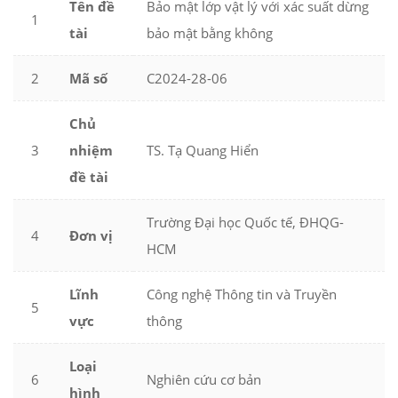
Tên đề
Bảo mật lớp vật lý với xác suất dừng
1
tài
bảo mật bằng không
2
Mã số
C2024-28-06
Chủ
3
nhiệm
TS. Tạ Quang Hiển
đề tài
Trường Đại học Quốc tế, ĐHQG-
4
Đơn vị
HCM
Lĩnh
Công nghệ Thông tin và Truyền
5
vực
thông
Loại
6
Nghiên cứu cơ bản
hình