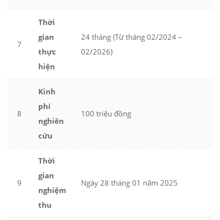
Thời
gian
24 tháng (Từ tháng 02/2024 –
7
thực
02/2026)
hiện
Kinh
phí
8
100 triệu đồng
nghiên
cứu
Thời
gian
9
Ngày 28 tháng 01 năm 2025
nghiệm
thu