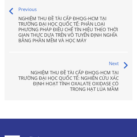
Previous
NGHIỆM THU ĐỀ TÀI CẤP ĐHQG-HCM TẠI
TRƯỜNG ĐẠI HỌC QUỐC TẾ: PHÂN LOẠI
PHƯƠNG PHÁP ĐIỀU CHẾ TÍN HIỆU THEO THỜI
GIAN THỰC DỰA TRÊN VÔ TUYẾN ĐỊNH NGHĨA
BẰNG PHẦN MỀM VÀ HỌC MÁY
Next
NGHIỆM THU ĐỀ TÀI CẤP ĐHQG-HCM TẠI
TRƯỜNG ĐẠI HỌC QUỐC TẾ: NGHIÊN CỨU XÁC
ĐỊNH HOẠT TÍNH OXALATE OXIDASE CÓ
TRONG HẠT LÚA MẦM