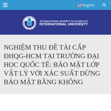
Menu
English
NGHIỆM THU ĐỀ TÀI CẤP
ĐHQG-HCM TẠI TRƯỜNG ĐẠI
HỌC QUỐC TẾ: BẢO MẬT LỚP
VẬT LÝ VỚI XÁC SUẤT DỪNG
BẢO MẬT BẰNG KHÔNG