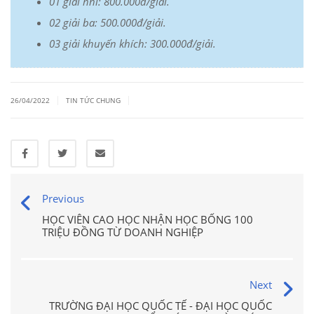
01 giải nhì: 800.000đ/giải.
02 giải ba: 500.000đ/giải.
03 giải khuyến khích: 300.000đ/giải.
|
|
26/04/2022
TIN TỨC CHUNG
Previous
HỌC VIÊN CAO HỌC NHẬN HỌC BỔNG 100
TRIỆU ĐỒNG TỪ DOANH NGHIỆP
Next
TRƯỜNG ĐẠI HỌC QUỐC TẾ - ĐẠI HỌC QUỐC