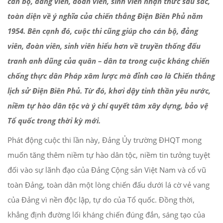
cán bộ, đảng viên, đoàn viên, sinh viên nhận thức sâu sắc,
toàn diện về ý nghĩa của chiến thắng Điện Biên Phủ năm
1954. Bên cạnh đó, cuộc thi cũng giúp cho cán bộ, đảng
viên, đoàn viên, sinh viên hiểu hơn về truyền thống đấu
tranh anh dũng của quân – dân ta trong cuộc kháng chiến
chống thực dân Pháp xâm lược mà đỉnh cao là Chiến thắng
lịch sử Điện Biên Phủ. Từ đó, khơi dậy tinh thần yêu nước,
niềm tự hào dân tộc và ý chí quyết tâm xây dựng, bảo vệ
Tổ quốc trong thời kỳ mới.
Phát động cuộc thi lần này, Đảng Ủy trường ĐHQT mong
muốn tăng thêm niềm tự hào dân tộc, niềm tin tưởng tuyệt
đối vào sự lãnh đạo của Đảng Cộng sản Việt Nam và cổ vũ
toàn Đảng, toàn dân một lòng chiến đấu dưới lá cờ vẻ vang
của Đảng vì nền độc lập, tự do của Tổ quốc. Đồng thời,
khẳng định đường lối kháng chiến đúng đắn, sáng tạo của