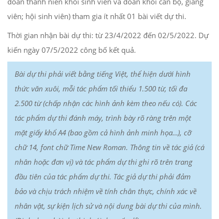
đoàn thanh niên khối sinh viên và đoàn khối cán bộ, giảng
viên; hội sinh viên) tham gia ít nhất 01 bài viết dự thi.
Thời gian nhận bài dự thi: từ 23/4/2022 đến 02/5/2022. Dự
kiến ngày 07/5/2022 công bố kết quả.
Bài dự thi phải viết bằng tiếng Việt, thể hiện dưới hình
thức văn xuôi, mỗi tác phẩm tối thiểu 1.500 từ, tối đa
2.500 từ (chấp nhận các hình ảnh kèm theo nếu có)
.
Các
tác phẩm dự thi đánh máy, trình bày rõ ràng trên một
mặt giấy khổ A4
(bao gồm cả hình ảnh minh họa…)
, cỡ
chữ 14, font chữ Time New Roman. Thông tin về tác giả (cá
nhân hoặc đơn vị) và tác phẩm dự thi ghi rõ trên trang
đầu tiên của tác phẩm dự thi. Tác giả dự thi phải đảm
bảo và chịu trách nhiệm về tính chân thực, chính xác về
nhân vật, sự kiện lịch sử và nội dung bài dự thi của mình.