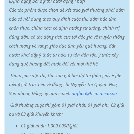
(
Định dạng bài dự thi dưới dạng *pdf)
Các tác phẩm được chọn để xét trao giải thưởng phải đảm
bảo có nội dung theo quy định cuộc thi; đảm bảo tính
chân thực, chính xác; có định hướng tư tưởng, chính trị
đúng đắn; có tác động tích cực tới độc giả
về truyền thống
cách mạng vẻ vang; giáo dục tình yêu quê hương, đất
nước; khơi dậy ý thức tự hào, tự tôn dân tộc, ý thức xây
dựng quê hương đất nước đối với mọi thế hệ.
Tham gia cuộc thi, thí sinh gửi bài dự thi
(bản giấy + file
mềm)
gửi trực tiếp về đồng chí Nguyễn Thị Quỳnh Hoa,
Văn phòng Đảng ủy qua email:
ntqhoa@hcmiu.edu.vn
Giải thưởng cuộc thi gồm 01 giải nhất, 01 giải nhì, 02 giải
ba và 03 giải khuyến khích:
01 giải nhất: 1.000.000đ/giải.