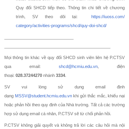
Quy đổi SHCD tiếp theo. Thông tin chi tiết về chương
trình, SV theo dõi tại:
https://iuoss.com/
category/activities-programs/
shcd/quy-doi-shcd/
______________________________
______________________________
________________
Mọi thông tin khác về quy đổi SHCD sinh viên liên hệ P.CTSV
qua email:
shcd@hcmiu.edu.vn
, điện
thoại:
028.37244270
nhánh
3334
.
SV vui lòng sử dụng email định
dạng
MSSV@student.hcmiu.edu.
vn
khi gửi thắc mắc, khiếu nại
hoặc phản hồi theo quy định của Nhà trường. Tất cả các trường
hợp sử dụng email cá nhân, P.CTSV sẽ từ chối phản hồi.
P.CTSV không giải quyết và không trả lời các câu hỏi mà nội