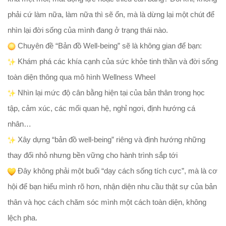
phải cứ làm nữa, làm nữa thì sẽ ổn, mà là dừng lại một chút để
nhìn lại đời sống của mình đang ở trạng thái nào.
Chuyên đề “Bản đồ Well-being” sẽ là không gian để bạn:
Khám phá các khía cạnh của sức khỏe tinh thần và đời sống
toàn diện thông qua mô hình Wellness Wheel
Nhìn lại mức độ cân bằng hiện tại của bản thân trong học
tập, cảm xúc, các mối quan hệ, nghỉ ngơi, định hướng cá
nhân…
Xây dựng “bản đồ well-being” riêng và định hướng những
thay đổi nhỏ nhưng bền vững cho hành trình sắp tới
Đây không phải một buổi “dạy cách sống tích cực”, mà là cơ
hội để bạn hiểu mình rõ hơn, nhận diện nhu cầu thật sự của bản
thân và học cách chăm sóc mình một cách toàn diện, không
lệch pha.