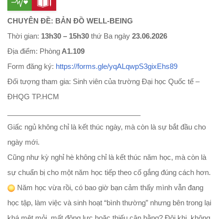
CHUYÊN ĐỀ: BẢN ĐỒ WELL-BEING
Thời gian:
13h30 – 15h30
thứ Ba ngày
23.06.2026
Địa điểm: Phòng
A1.109
Form đăng ký:
https://forms.gle/
yqALqwpS3gixEhs89
Đối tượng tham gia: Sinh viên của trường Đại học Quốc tế –
ĐHQG TP.HCM
______________________________
____
Giấc ngủ không chỉ là kết thúc ngày, mà còn là sự bắt đầu cho
ngày mới.
Cũng như kỳ nghỉ hè không chỉ là kết thúc năm học, mà còn là
sự chuẩn bị cho một năm học tiếp theo cố gắng đúng cách hơn.
Năm học vừa rồi, có bao giờ bạn cảm thấy mình vẫn đang
học tập, làm việc và sinh hoạt “bình thường” nhưng bên trong lại
khá mệt mỏi, mất động lực hoặc thiếu cân bằng? Đôi khi, không