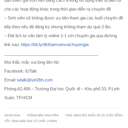
bạn tham gia trọn vẹn bằng cách không sử dụng thiết bị điện tử
cho các hoạt động khác trong thời gian diễn ra chuyên đề
– Sinh viên sẽ không được ưu tiên tham gia các buổi chuyên đề
tiếp theo nếu đã đăng ký nhưng không tham dự quá 3 lần.
– Đặt lịch tư vấn tâm lý online 1-1 với chuyên gia qua đường
link sau:
https://bit.ly/
dkthamvanvoichuyengia
______________________________
___________
Mọi thắc mắc vui lòng liên hệ:
Facebook: IUTalk
Email:
iutalk@iuh2bh.com
Phòng A2.406 – Trường Đại học Quốc tế – Khu phố 33, P.Linh
Xuân, TP.HCM
|
|
28/05/2026
THÔNG BÁO SINH VIÊN
TAGS:
SDG3-SỨC KHỎE VÀ CÓ CUỘC SỐNG
TỐT
,
SDG4-GIÁO DỤC CÓ CHẤT LƯỢNG