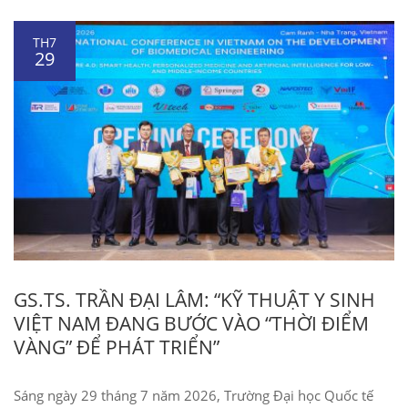
TH7
29
GS.TS. TRẦN ĐẠI LÂM: “KỸ THUẬT Y SINH
VIỆT NAM ĐANG BƯỚC VÀO “THỜI ĐIỂM
VÀNG” ĐỂ PHÁT TRIỂN”
Sáng ngày 29 tháng 7 năm 2026, Trường Đại học Quốc tế