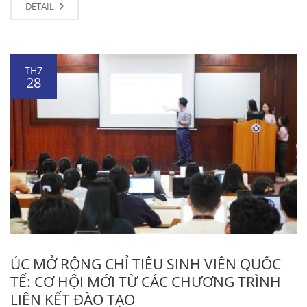
DETAIL
TH7
28
ÚC MỞ RỘNG CHỈ TIÊU SINH VIÊN QUỐC
TẾ: CƠ HỘI MỚI TỪ CÁC CHƯƠNG TRÌNH
LIÊN KẾT ĐÀO TẠO