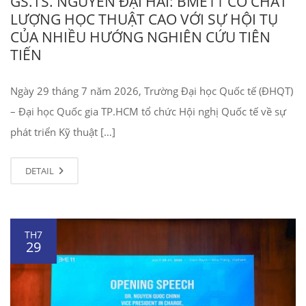
GS.TS. NGUYỄN ĐẠI HẢI: BME11 CÓ CHẤT
LƯỢNG HỌC THUẬT CAO VỚI SỰ HỘI TỤ
CỦA NHIỀU HƯỚNG NGHIÊN CỨU TIÊN
TIẾN
Ngày 29 tháng 7 năm 2026, Trường Đại học Quốc tế (ĐHQT)
– Đại học Quốc gia TP.HCM tổ chức Hội nghị Quốc tế về sự
phát triển Kỹ thuật […]
DETAIL
TH7
29