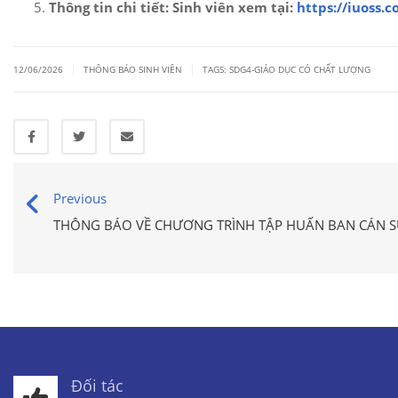
Thông tin chi tiết:
Sinh viên xem tại:
https://iuoss
|
|
12/06/2026
THÔNG BÁO SINH VIÊN
TAGS:
SDG4-GIÁO DỤC CÓ CHẤT LƯỢNG
Previous
THÔNG BÁO VỀ CHƯƠNG TRÌNH TẬP HUẤN BAN CÁN S
Đối tác