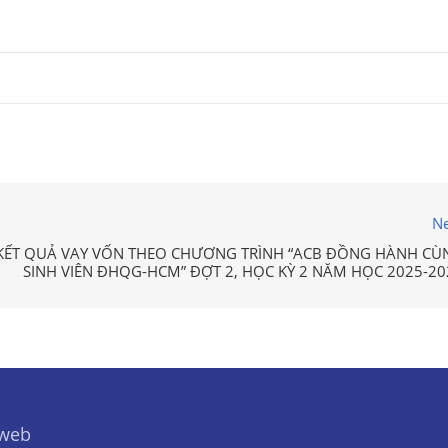
Ne
KẾT QUẢ VAY VỐN THEO CHƯƠNG TRÌNH “ACB ĐỒNG HÀNH CÙ
SINH VIÊN ĐHQG-HCM” ĐỢT 2, HỌC KỲ 2 NĂM HỌC 2025-20
 web