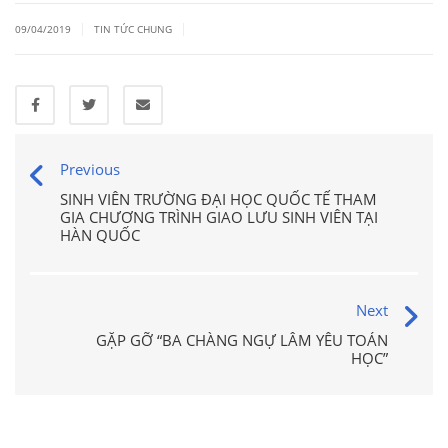
|
|
09/04/2019
TIN TỨC CHUNG
Previous
SINH VIÊN TRƯỜNG ĐẠI HỌC QUỐC TẾ THAM
GIA CHƯƠNG TRÌNH GIAO LƯU SINH VIÊN TẠI
HÀN QUỐC
Next
GẶP GỠ “BA CHÀNG NGỰ LÂM YÊU TOÁN
HỌC”