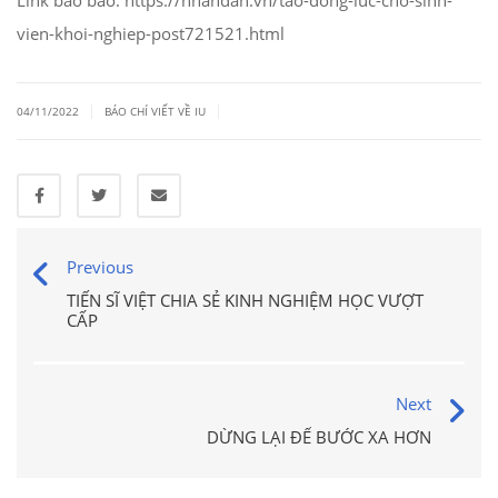
Link bào báo: https://nhandan.vn/tao-dong-luc-cho-sinh-
vien-khoi-nghiep-post721521.html
|
|
04/11/2022
BÁO CHÍ VIẾT VỀ IU
Previous
TIẾN SĨ VIỆT CHIA SẺ KINH NGHIỆM HỌC VƯỢT
CẤP
Next
DỪNG LẠI ĐỂ BƯỚC XA HƠN