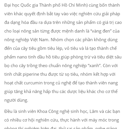
Đại học Quốc gia Thành phố Hồ Chí Minh) cùng bốn thành
viên khác quyết định bắt tay vào việc nghiên cứu giải pháp
đa dạng hóa đầu ra dựa trên những sản phẩm có giá trị cao
cho loại nông sản từng được mệnh danh là “vàng đen” của
nông nghiệp Việt Nam. Nhóm chọn các phần không dùng
đến của cây tiêu gồm tiêu lép, vỏ tiêu và lá tạo thành chế
phẩm nano tinh dầu hồ tiêu giúp phòng trừ và tiêu diệt sâu
bọ cho cây trồng theo chuẩn nông nghiệp “xanh”. Còn với
tinh chất piperine thu được từ sọ tiêu, nhóm kết hợp với
hoạt chất curcumin trong củ nghệ để tạo thành viên nang
giúp tăng khả năng hấp thu các dược liệu khác cho cơ thể
người dùng.
Đều là sinh viên Khoa Công nghệ sinh học, Lâm và các bạn
có nhiều cơ hội nghiên cứu, thực hành với máy móc trong
phòng thí nghiệm hiện đại, thử sai sản phẩm, nghe giảng