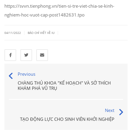
https://svvn.tienphong.vn/tien-si-tre-viet-chia-se-kinh-
nghiem-hoc-vuot-cap-post1482631.tpo
|
|
04/11/2022
BÁO CHÍ VIẾT VỀ IU
Previous
CHÀNG THỦ KHOA "KẾ HOẠCH" VÀ SỞ THÍCH
KHÁM PHÁ VŨ TRỤ
Next
TẠO ĐỘNG LỰC CHO SINH VIÊN KHỞI NGHIỆP