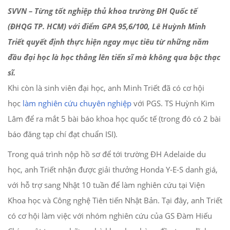
SVVN – Từng tốt nghiệp thủ khoa trường ĐH Quốc tế
(ĐHQG TP. HCM) với điểm GPA 95,6/100, Lê Huỳnh Minh
Triết quyết định thực hiện ngay mục tiêu từ những năm
đầu đại học là học thẳng lên tiến sĩ mà không qua bậc thạc
sĩ.
Khi còn là sinh viên đại học, anh Minh Triết đã có cơ hội
học
làm nghiên cứu chuyên nghiệp
với PGS. TS Huỳnh Kim
Lâm để ra mắt 5 bài báo khoa học quốc tế (trong đó có 2 bài
báo đăng tạp chí đạt chuẩn ISI).
Trong quá trình nộp hồ sơ để tới trường ĐH Adelaide du
học, anh Triết nhận được giải thưởng Honda Y-E-S danh giá,
với hỗ trợ sang Nhật 10 tuần để làm nghiên cứu tại Viện
Khoa học và Công nghệ Tiên tiến Nhật Bản. Tại đây, anh Triết
có cơ hội làm việc với nhóm nghiên cứu của GS Đàm Hiếu