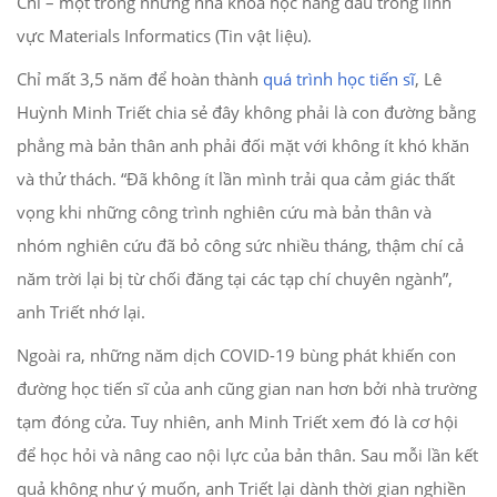
Chí – một trong những nhà khoa học hàng đầu trong lĩnh
vực Materials Informatics (Tin vật liệu).
Chỉ mất 3,5 năm để hoàn thành
quá trình học tiến sĩ
, Lê
Huỳnh Minh Triết chia sẻ đây không phải là con đường bằng
phẳng mà bản thân anh phải đối mặt với không ít khó khăn
và thử thách. “Đã không ít lần mình trải qua cảm giác thất
vọng khi những công trình nghiên cứu mà bản thân và
nhóm nghiên cứu đã bỏ công sức nhiều tháng, thậm chí cả
năm trời lại bị từ chối đăng tại các tạp chí chuyên ngành”,
anh Triết nhớ lại.
Ngoài ra, những năm dịch COVID-19 bùng phát khiến con
đường học tiến sĩ của anh cũng gian nan hơn bởi nhà trường
tạm đóng cửa. Tuy nhiên, anh Minh Triết xem đó là cơ hội
để học hỏi và nâng cao nội lực của bản thân. Sau mỗi lần kết
quả không như ý muốn, anh Triết lại dành thời gian nghiền