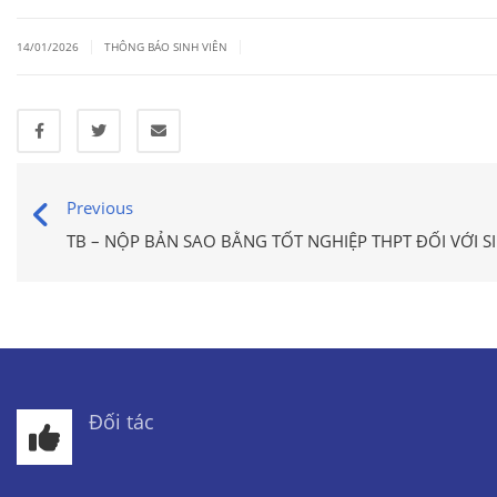
|
|
14/01/2026
THÔNG BÁO SINH VIÊN
Previous
TB – NỘP BẢN SAO BẰNG TỐT NGHIỆP THPT ĐỐI VỚI S
Đối tác