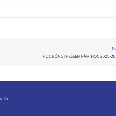
Ne
[HỌC BỔNG] HESSEN NĂM HỌC 2025-20
 web