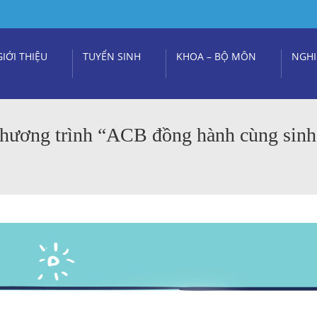
GIỚI THIỆU
TUYỂN SINH
KHOA – BỘ MÔN
NGHI
 Chương trình “ACB đồng hành cùng si