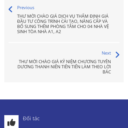
Previous
THƯ MỜI CHÀO GIÁ DỊCH VỤ THẨM ĐỊNH GIÁ
ĐẦU TƯ CÔNG TRÌNH CẢI TẠO, NÂNG CẤP VÀ
BỔ SUNG THÊM PHÒNG TẮM CHO 04 NHÀ VỆ
SINH TÒA NHÀ A1, A2
Next
THƯ MỜI CHÀO GIÁ KỶ NIỆM CHƯƠNG TUYÊN
DƯƠNG THANH NIÊN TIÊN TIẾN LÀM THEO LỜI
BÁC
Đối tác