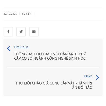
|
|
22/12/2025
SỰ KIỆN
Previous
THÔNG BÁO LỊCH BẢO VỆ LUẬN ÁN TIẾN SĨ
CẤP CƠ SỞ NGÀNH CÔNG NGHỆ SINH HỌC
Next
THƯ MỜI CHÀO GIÁ CUNG CẤP VẬT PHẨM TRI
ÂN ĐỐI TÁC