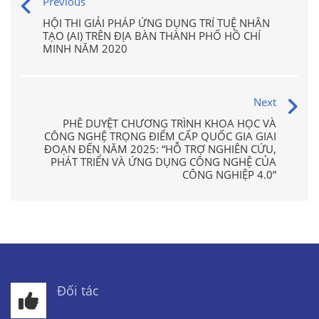
Previous
HỘI THI GIẢI PHÁP ỨNG DỤNG TRÍ TUỆ NHÂN
TẠO (AI) TRÊN ĐỊA BÀN THÀNH PHỐ HỒ CHÍ
MINH NĂM 2020
Next
PHÊ DUYỆT CHƯƠNG TRÌNH KHOA HỌC VÀ
CÔNG NGHỆ TRỌNG ĐIỂM CẤP QUỐC GIA GIAI
ĐOẠN ĐẾN NĂM 2025: “HỖ TRỢ NGHIÊN CỨU,
PHÁT TRIỂN VÀ ỨNG DỤNG CÔNG NGHỆ CỦA
CÔNG NGHIỆP 4.0”
Đối tác