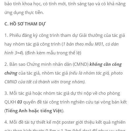
bảo tính khoa học, có tính mới, tính sáng tạo và có khả năng
ứng dụng thực tiễn.
C. HỒ SƠ THAM DỰ
1. Phiếu đăng ký công trình tham dự Giải thưởng của tác giả
hay nhóm tác giả công trình (
1 bản theo mẫu M01, có dán
hình 3×4
). (đính kèm mẫu trong thể lệ)
2. Bản sao Chứng minh nhân dân (CMND)
không cần công
chứng
của tác giả, nhóm tác giả
(nếu là nhóm tác giả, photo
CMND của tất cả thành viên trong nhóm).
3. Mỗi tác giả hoặc nhóm tác giả dự thi nộp về cho phòng
QLKH
03
quyển đề tài công trình nghiên cứu tại vòng bán kết
(
Tiếng Anh hoặc tiếng Việt
).
4. Mỗi đề tài tự thiết kế một poster giới thiệu kết quả nghiên
cứu theo kích thước 0,8m x 1,3m (khổ dọc) để phục vụ công