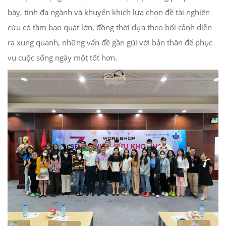
bày, tính đa ngành và khuyến khích lựa chọn đề tài nghiên
cứu có tầm bao quát lớn, đồng thời dựa theo bối cảnh diễn
ra xung quanh, những vấn đề gần gũi với bản thân để phục
vụ cuộc sống ngày một tốt hơn.