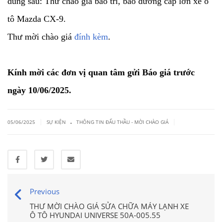
dung sau: Thư chào giá bảo trì, bảo dưỡng cấp lớn xe ô
tô Mazda CX-9.
Thư mời chào giá
đính kèm
.
Kính mời các đơn vị quan tâm gửi Báo giá trước
ngày 10/06/2025.
.
|
|
05/06/2025
SỰ KIỆN
THÔNG TIN ĐẤU THẦU - MỜI CHÀO GIÁ
Previous
THƯ MỜI CHÀO GIÁ SỬA CHỮA MÁY LẠNH XE
Ô TÔ HYUNDAI UNIVERSE 50A-005.55