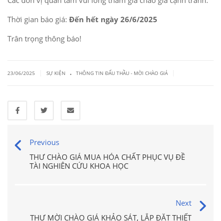
Các đơn vị quan tâm vui lòng tham gia chào giá cạnh tranh.
Thời gian báo giá:
Đến hết ngày 26/6/2025
Trân trọng thông báo!
.
|
|
23/06/2025
SỰ KIỆN
THÔNG TIN ĐẤU THẦU - MỜI CHÀO GIÁ
Previous
THƯ CHÀO GIÁ MUA HÓA CHẤT PHỤC VỤ ĐỀ
TÀI NGHIÊN CỨU KHOA HỌC
Next
THƯ MỜI CHÀO GIÁ KHẢO SÁT, LẮP ĐẶT THIẾT