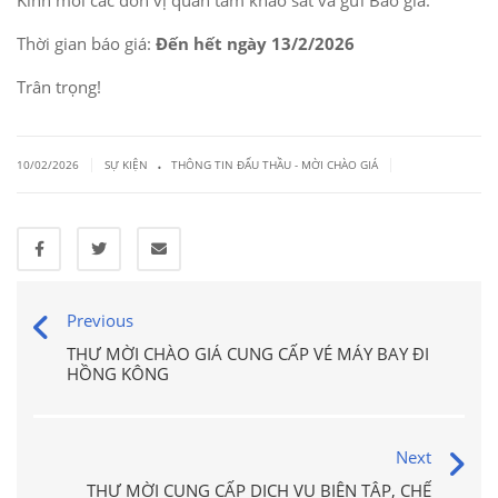
Kính mời các đơn vị quan tâm khảo sát và gửi Báo giá.
Thời gian báo giá:
Đến hết ngày 13/2/2026
Trân trọng!
.
|
|
10/02/2026
SỰ KIỆN
THÔNG TIN ĐẤU THẦU - MỜI CHÀO GIÁ
Previous
THƯ MỜI CHÀO GIÁ CUNG CẤP VÉ MÁY BAY ĐI
HỒNG KÔNG
Next
THƯ MỜI CUNG CẤP DỊCH VỤ BIÊN TẬP, CHẾ