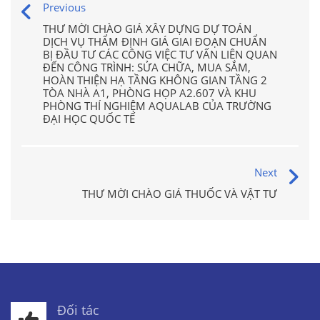
Previous
THƯ MỜI CHÀO GIÁ XÂY DỰNG DỰ TOÁN
DỊCH VỤ THẨM ĐỊNH GIÁ GIAI ĐOẠN CHUẨN
BỊ ĐẦU TƯ CÁC CÔNG VIỆC TƯ VẤN LIÊN QUAN
ĐẾN CÔNG TRÌNH: SỬA CHỮA, MUA SẮM,
HOÀN THIỆN HẠ TẦNG KHÔNG GIAN TẦNG 2
TÒA NHÀ A1, PHÒNG HỌP A2.607 VÀ KHU
PHÒNG THÍ NGHIỆM AQUALAB CỦA TRƯỜNG
ĐẠI HỌC QUỐC TẾ
Next
THƯ MỜI CHÀO GIÁ THUỐC VÀ VẬT TƯ
Đối tác