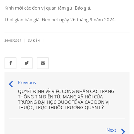
Kính mời các đơn vị quan tâm gửi Báo giá.
Thời gian báo giá: Đến hết ngày 26 tháng 9 năm 2024.
|
|
26/08/2024
SỰ KIỆN
Previous
QUYẾT ĐỊNH VỀ VIỆC CÔNG NHẬN CÁC TRANG
THÔNG TIN ĐIỆN TỬ, MẠNG XÃ HỘI CỦA
TRƯỜNG ĐẠI HỌC QUỐC TẾ VÀ CÁC ĐƠN VỊ
THUỘC, TRỰC THUỘC TRƯỜNG QUẢN LÝ
Next