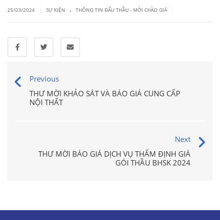
.
|
|
25/03/2024
SỰ KIỆN
THÔNG TIN ĐẤU THẦU - MỜI CHÀO GIÁ
Previous
THƯ MỜI KHẢO SÁT VÀ BÁO GIÁ CUNG CẤP
NỘI THẤT
Next
THƯ MỜI BÁO GIÁ DỊCH VỤ THẨM ĐỊNH GIÁ
GÓI THẦU BHSK 2024