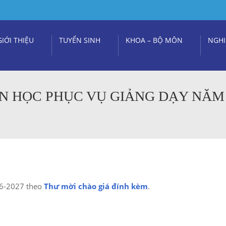
GIỚI THIỆU
TUYỂN SINH
KHOA – BỘ MÔN
NGHI
N HỌC PHỤC VỤ GIẢNG DẠY NĂM 
026-2027 theo
Thư mời chào giá đính kèm
.