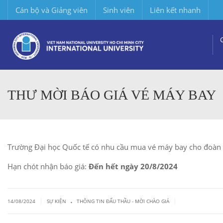
Cán bộ và Giảng viên
Sinh viên
Liên kết nhanh
THƯ MỜI BÁO GIÁ VÉ MÁY BAY
Trường Đại học Quốc tế có nhu cầu mua vé máy bay cho đoàn đ
Hạn chót nhận báo giá:
Đến hết ngày 20/8/2024
.
|
|
14/08/2024
SỰ KIỆN
THÔNG TIN ĐẤU THẦU - MỜI CHÀO GIÁ