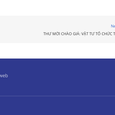
Ne
THƯ MỜI CHÀO GIÁ: VẬT TƯ TỔ CHỨC T
 web