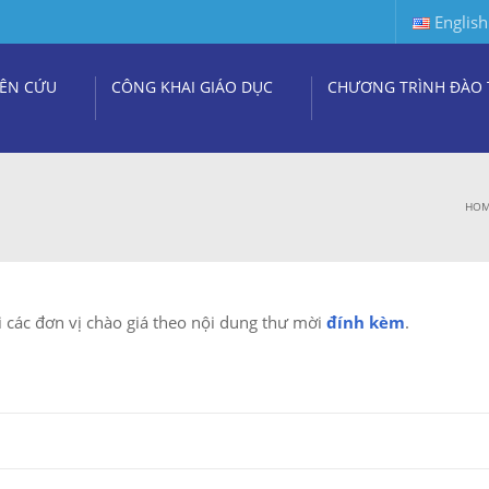
English
ÊN CỨU
CÔNG KHAI GIÁO DỤC
CHƯƠNG TRÌNH ĐÀO 
HO
 các đơn vị chào giá theo nội dung thư mời
đính kèm
.