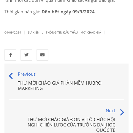
Kính mời các đơn vị quan tâm khảo sát và gửi Báo giá.
Thời gian báo giá:
Đến hết ngày 09/9/2024
.
.
|
|
04/09/2024
SỰ KIỆN
THÔNG TIN ĐẤU THẦU - MỜI CHÀO GIÁ
Previous
THƯ MỜI CHÀO GIÁ PHẦN MỀM HUBRO
MARKETING
Next
THƯ MỜI CHÀO GIÁ ĐƠN VỊ TỔ CHỨC HỘI
NGHỊ CHIẾN LƯỢC CỦA TRƯỜNG ĐẠI HỌC
QUỐC TẾ