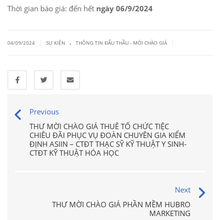
Thời gian báo giá: đến hết
ngày 06/9/2024
.
|
|
04/09/2024
SỰ KIỆN
THÔNG TIN ĐẤU THẦU - MỜI CHÀO GIÁ
Previous
THƯ MỜI CHÀO GIÁ THUÊ TỔ CHỨC TIỆC
CHIÊU ĐÃI PHỤC VỤ ĐOÀN CHUYÊN GIA KIỂM
ĐỊNH ASIIN – CTĐT THẠC SỸ KỸ THUẬT Y SINH-
CTĐT KỸ THUẬT HÓA HỌC
Next
THƯ MỜI CHÀO GIÁ PHẦN MỀM HUBRO
MARKETING