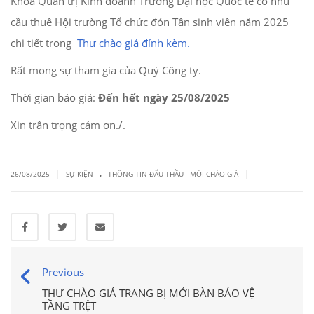
Khoa Quản trị Kinh doanh Trường Đại học Quốc tế có nhu
cầu thuê Hội trường Tổ chức đón Tân sinh viên năm 2025
chi tiết trong
Thư chào giá đính kèm.
Rất mong sự tham gia của Quý Công ty.
Thời gian báo giá:
Đến hết ngày 25/08/2025
Xin trân trọng cảm ơn./.
.
|
|
26/08/2025
SỰ KIỆN
THÔNG TIN ĐẤU THẦU - MỜI CHÀO GIÁ
Previous
THƯ CHÀO GIÁ TRANG BỊ MỚI BÀN BẢO VỆ
TẦNG TRỆT