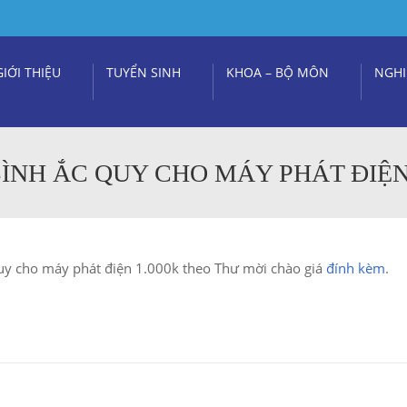
GIỚI THIỆU
TUYỂN SINH
KHOA – BỘ MÔN
NGHI
ÌNH ẮC QUY CHO MÁY PHÁT ĐIỆN 
quy cho máy phát điện 1.000k theo Thư mời chào giá
đính kèm
.