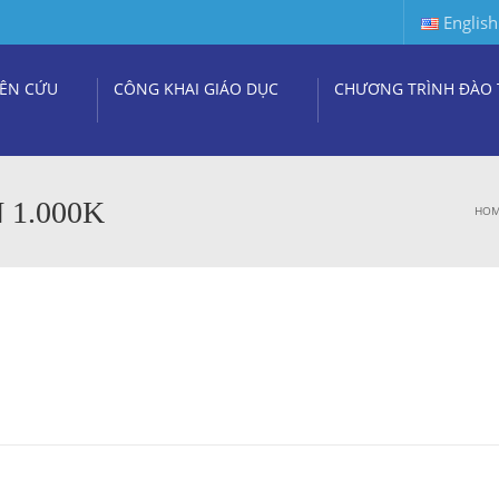
English
ÊN CỨU
CÔNG KHAI GIÁO DỤC
CHƯƠNG TRÌNH ĐÀO 
1.000K
HO