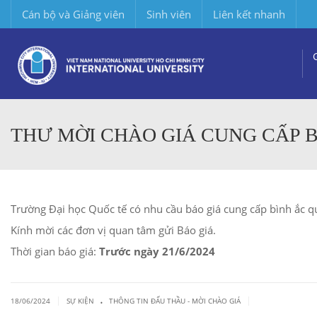
Cán bộ và Giảng viên
Sinh viên
Liên kết nhanh
THƯ MỜI CHÀO GIÁ CUNG CẤP B
Trường Đại học Quốc tế có nhu cầu báo giá cung cấp bình ắc 
Kính mời các đơn vị quan tâm gửi Báo giá.
Thời gian báo giá:
Trước ngày 21/6/2024
.
|
|
18/06/2024
SỰ KIỆN
THÔNG TIN ĐẤU THẦU - MỜI CHÀO GIÁ