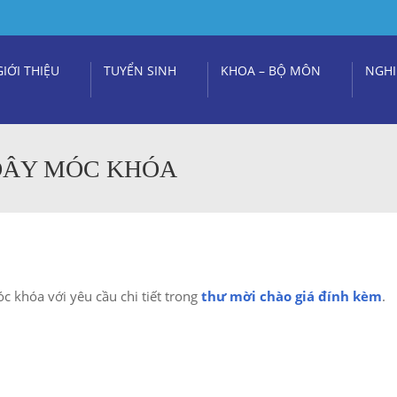
GIỚI THIỆU
TUYỂN SINH
KHOA – BỘ MÔN
NGHI
 DÂY MÓC KHÓA
 khóa với yêu cầu chi tiết trong
thư mời chào giá đính kèm
.