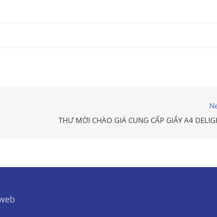
Ne
THƯ MỜI CHÀO GIÁ CUNG CẤP GIẤY A4 DELIG
 web