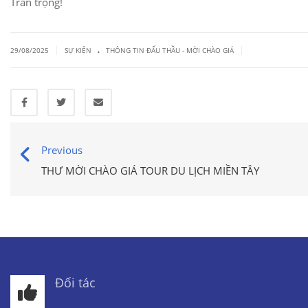
Trân trọng!
.
|
|
29/08/2025
SỰ KIỆN
THÔNG TIN ĐẤU THẦU - MỜI CHÀO GIÁ
Previous
THƯ MỜI CHÀO GIÁ TOUR DU LỊCH MIỀN TÂY
Đối tác