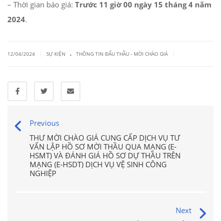
– Thời gian báo giá:
Trước 11 giờ 00 ngày 15 tháng 4 năm
2024
.
.
|
|
12/04/2024
SỰ KIỆN
THÔNG TIN ĐẤU THẦU - MỜI CHÀO GIÁ
Previous
THƯ MỜI CHÀO GIÁ CUNG CẤP DỊCH VỤ TƯ
VẤN LẬP HỒ SƠ MỜI THẦU QUA MẠNG (E-
HSMT) VÀ ĐÁNH GIÁ HỒ SƠ DỰ THẦU TRÊN
MẠNG (E-HSDT) DỊCH VỤ VỆ SINH CÔNG
NGHIỆP
Next