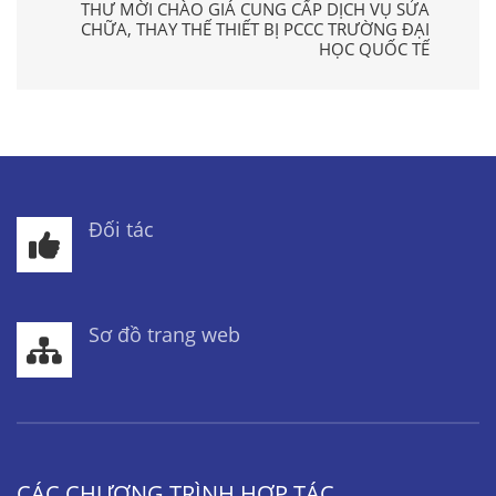
THƯ MỜI CHÀO GIÁ CUNG CẤP DỊCH VỤ SỬA
CHỮA, THAY THẾ THIẾT BỊ PCCC TRƯỜNG ĐẠI
HỌC QUỐC TẾ
Đối tác
Sơ đồ trang web
CÁC CHƯƠNG TRÌNH HỢP TÁC