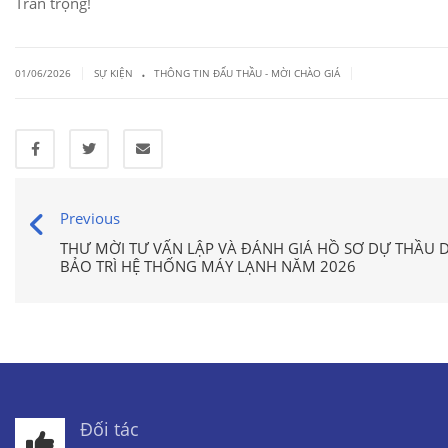
Trân trọng!
.
|
|
01/06/2026
SỰ KIỆN
THÔNG TIN ĐẤU THẦU - MỜI CHÀO GIÁ
Previous
THƯ MỜI TƯ VẤN LẬP VÀ ĐÁNH GIÁ HỒ SƠ DỰ THẦU 
BẢO TRÌ HỆ THỐNG MÁY LẠNH NĂM 2026
Đối tác