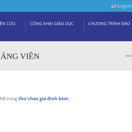
English
ÊN CỨU
CÔNG KHAI GIÁO DỤC
CHƯƠNG TRÌNH ĐÀO 
IẢNG VIÊN
HO
thể trong
thư chào giá đính kèm
.