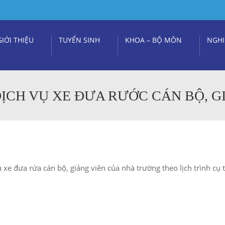
GIỚI THIỆU
TUYỂN SINH
KHOA – BỘ MÔN
NGHI
ỊCH VỤ XE ĐƯA RƯỚC CÁN BỘ, G
 xe đưa rứa cán bộ, giảng viên của nhà trường theo lịch trình cụ 