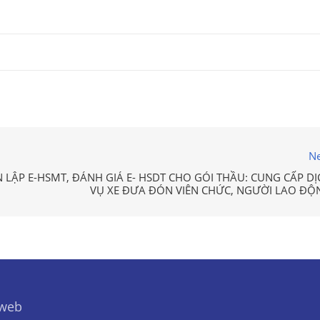
Ne
 LẬP E-HSMT, ĐÁNH GIÁ E- HSDT CHO GÓI THẦU: CUNG CẤP DỊ
VỤ XE ĐƯA ĐÓN VIÊN CHỨC, NGƯỜI LAO ĐỘ
 web