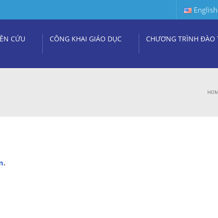
English
ÊN CỨU
CÔNG KHAI GIÁO DỤC
CHƯƠNG TRÌNH ĐÀO 
HO
m
.