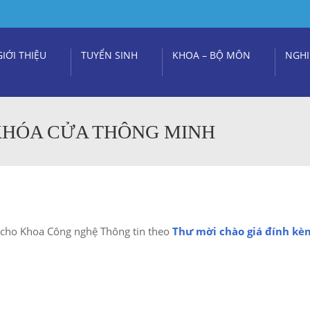
GIỚI THIỆU
TUYỂN SINH
KHOA – BỘ MÔN
NGHI
KHÓA CỬA THÔNG MINH
 cho Khoa Công nghệ Thông tin theo
Thư mời chào giá đính kè