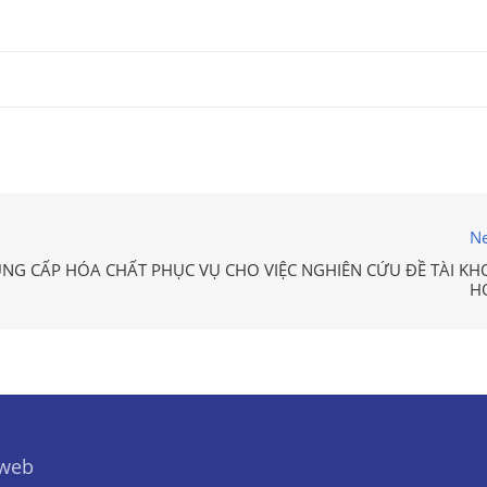
Ne
NG CẤP HÓA CHẤT PHỤC VỤ CHO VIỆC NGHIÊN CỨU ĐỀ TÀI KH
H
 web