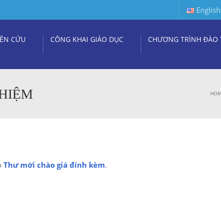
English
ÊN CỨU
CÔNG KHAI GIÁO DỤC
CHƯƠNG TRÌNH ĐÀO 
GHIỆM
HO
o
Thư mời chào giá đính kèm
.