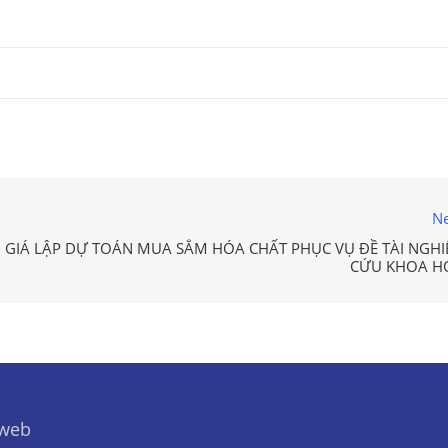
Ne
GIÁ LẬP DỰ TOÁN MUA SẮM HÓA CHẤT PHỤC VỤ ĐỀ TÀI NGHI
CỨU KHOA H
 web