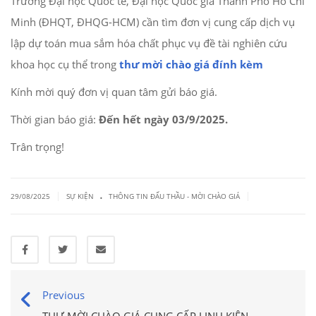
Trường Đại học Quốc tế, Đại học Quốc gia Thành Phố Hồ Chí
Minh (ĐHQT, ĐHQG-HCM) cần tìm đơn vị cung cấp dịch vụ
lập dự toán mua sắm hóa chất phục vụ đề tài nghiên cứu
khoa học cụ thể trong
thư mời chào giá đính kèm
Kính mời quý đơn vị quan tâm gửi báo giá.
Thời gian báo giá:
Đến hết ngày 03/9/2025.
Trân trọng!
.
|
|
29/08/2025
SỰ KIỆN
THÔNG TIN ĐẤU THẦU - MỜI CHÀO GIÁ
Previous