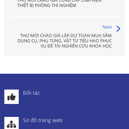
THƯ MỜI CHÀO GIÁ CUNG CẤP LINH KIỆN
THIẾT BỊ PHÒNG THÍ NGHIỆM
Next
THƯ MỜI CHÀO GIÁ LẬP DỰ TOÁN MUA SẮM
DỤNG CỤ, PHỤ TÙNG, VẬT TƯ TIÊU HAO PHỤC
VỤ ĐỀ TÀI NGHIÊN CỨU KHOA HỌC
Đối tác
Sơ đồ trang web