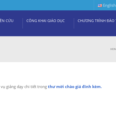
English
ÊN CỨU
CÔNG KHAI GIÁO DỤC
CHƯƠNG TRÌNH ĐÀO 
HO
vụ giảng dạy chi tiết trong
thư mời chào giá đính kèm.