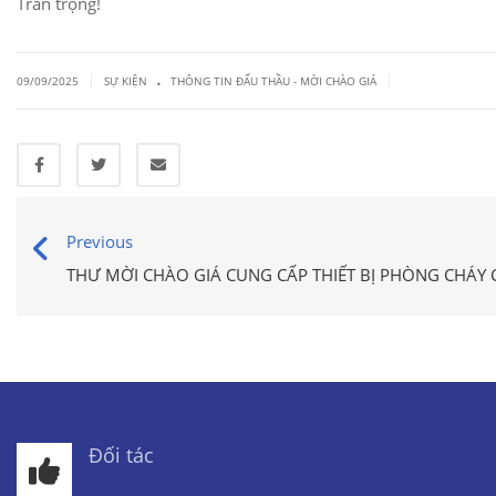
Trân trọng!
.
|
|
09/09/2025
SỰ KIỆN
THÔNG TIN ĐẤU THẦU - MỜI CHÀO GIÁ
Previous
THƯ MỜI CHÀO GIÁ CUNG CẤP THIẾT BỊ PHÒNG CHÁY
Đối tác