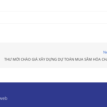
Ne
THƯ MỜI CHÀO GIÁ XÂY DỰNG DỰ TOÁN MUA SẮM HÓA CH
 web