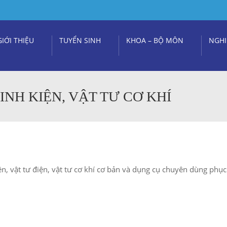
GIỚI THIỆU
TUYỂN SINH
KHOA – BỘ MÔN
NGHI
NH KIỆN, VẬT TƯ CƠ KHÍ
n, vật tư điện, vật tư cơ khí cơ bản và dụng cụ chuyên dùng phục 