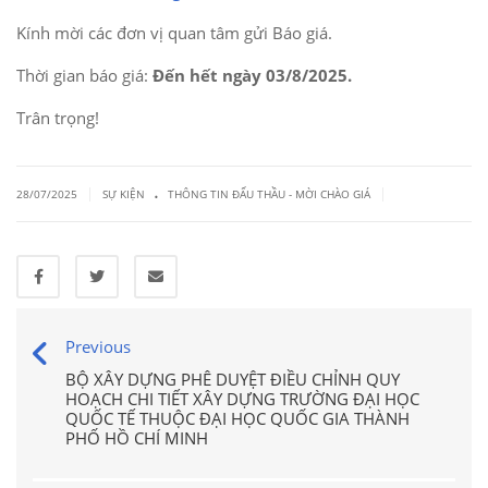
Kính mời các đơn vị quan tâm gửi Báo giá.
Thời gian báo giá:
Đến hết ngày 03/8/2025.
Trân trọng!
.
|
|
28/07/2025
SỰ KIỆN
THÔNG TIN ĐẤU THẦU - MỜI CHÀO GIÁ
Previous
BỘ XÂY DỰNG PHÊ DUYỆT ĐIỀU CHỈNH QUY
HOẠCH CHI TIẾT XÂY DỰNG TRƯỜNG ĐẠI HỌC
QUỐC TẾ THUỘC ĐẠI HỌC QUỐC GIA THÀNH
PHỐ HỒ CHÍ MINH